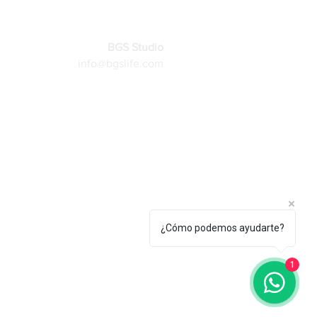
BGS Studio
info@bgslife.com
More
¿Cómo podemos ayudarte?
1