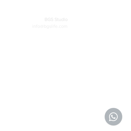
BGS Studio
info@bgslife.com
More