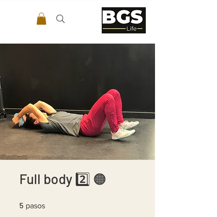
Full body 2️⃣ 🟠
5 pasos
5
pasos